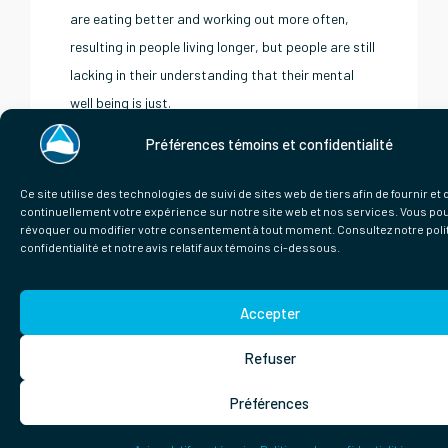
are eating better and working out more often,
resulting in people living longer, but people are still
lacking in their understanding that their mental
well being is just.
Préférences témoins et confidentialité
KNOW MORE
Ce site utilise des technologies de suivi de sites web de tiers afin de fournir et
continuellement votre expérience sur notre site web et nos services. Vous po
révoquer ou modifier votre consentement à tout moment. Consultez notre poli
confidentialité et notre avis relatif aux témoins ci-dessous.
Hotel Plante
ROOMS & FACILITY
Rooms & Suites
Accepter
Refuser
Préférences