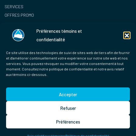
SERVICES
OFFRES PROMO
NOUS JOINDRE
Préférences témoins et
RÉSERVATIONS
confidentialité
Ce site utilise des technologies de suivi de sites web de tiers afin de fournir
et d'améliorer continuellement votre expérience sur notre site web et nos
services. Vous pouvez révoquer ou modifier votre consentement à tout
moment. Consultez notre politique de confidentialité et notre avis relatif
aux témoins ci-dessous.
Accepter
Hotel Pante 2024 © Tous droits réservés | Enregistrement Tourisme
Québec 000265
Refuser
Préférences
Avis relatif aux témoins
Politique de confidentialité