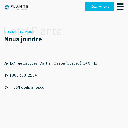
Skip
RÉSERVATIONS
to
content
Hotel Plante
CONTACTEZ-NOUS
Nous joindre
A•
137, rue Jacques-Cartier, Gaspé (Québec), G4X 1M8
T•
1 888 368-2254
C•
info@hotelplante.com