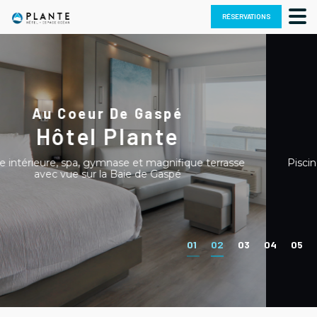
Skip
RÉSERVATIONS
to
content
Au Coeur De Gaspé
Hôtel Plante
Piscine intérieure, spa, gymnase et magnifique terrasse
avec vue sur la Baie de Gaspé
01
02
03
04
05