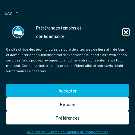
ACCUEIL
CHAMBRES ET SUITES
Préférences témoins et
SERVICES
confidentialité
OFFRES PROMO
NOUS JOINDRE
Ce site utilise des technologies de suivi de sites web de tiers afin de fournir
et d'améliorer continuellement votre expérience sur notre site web et nos
RÉSERVATIONS
services. Vous pouvez révoquer ou modifier votre consentement à tout
moment. Consultez notre politique de confidentialité et notre avis relatif
aux témoins ci-dessous.
Accepter
Refuser
Préférences
Hotel Pante 2024 © Tous droits réservés | Enregistrement Tourisme
Québec 000265
Avis relatif aux témoins
Politique de confidentialité